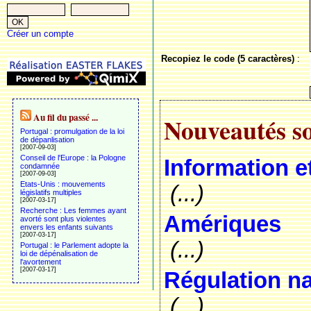
Créer un compte
Recopiez le code (5 caractères)
:
Au fil du passé ...
Nouveautés so
Portugal : promulgation de la loi
de dépanlisation
[2007-09-03]
Conseil de l'Europe : la Pologne
Information e
condamnée
[2007-09-03]
Etats-Unis : mouvements
(...)
législatifs multiples
[2007-03-17]
Recherche : Les femmes ayant
Amériques
avorté sont plus violentes
envers les enfants suivants
[2007-03-17]
(...)
Portugal : le Parlement adopte la
loi de dépénalisation de
l'avortement
[2007-03-17]
Régulation n
(...)